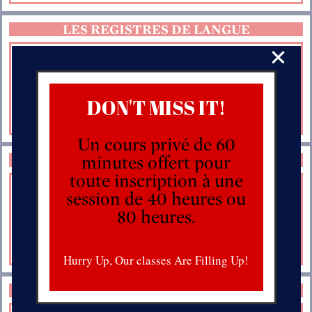
LES REGISTRES DE LANGUE
Adaptez votre langage au public. Comment parler de
manière informelle, formelle, etc.
DON'T MISS IT!
ACHETER
Un cours privé de 60
LE VOCABULAIRE ADMINISTRATIF
minutes offert pour
toute inscription à une
Enrichir ses connaissances en vocabulaire
session de 40 heures ou
administratif.
80 heures.
ACHETER
Hurry Up, Our classes Are Filling Up!
LA LANGUE CONSULAIRE 1