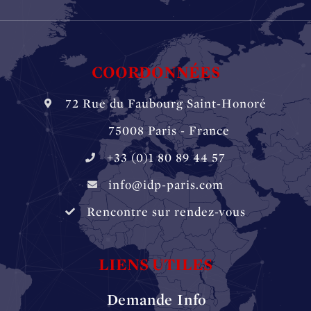
COORDONNÉES
72 Rue du Faubourg Saint-Honoré
‏‏‎ ‏‏‎ ‏‏‎ ‏‏‎ ‎‎‎‎‏‏‎ 75008 Paris - France
+33 (0)1 80 89 44 57
info@idp-paris.com
Rencontre sur rendez-vous
LIENS UTILES
Demande Info